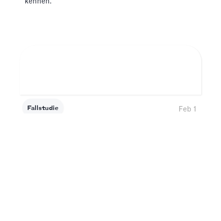
kennen.
Fallstudie
Feb 1
Slidebean im Rampenlicht - LangO
LangO wurde von Katie Hughes und Nils Helset
mit einem einfachen Ziel gegründet: Ihnen zu
helfen, Ihr gewünschtes Niveau an fließenden
Englischkenntnissen zu erreichen und die Art und
Weise zu ändern, wie Englisch online unterrichtet
wird. Lerne dieses tolle Team mit unserer
Spotlight-Serie besser kennen!