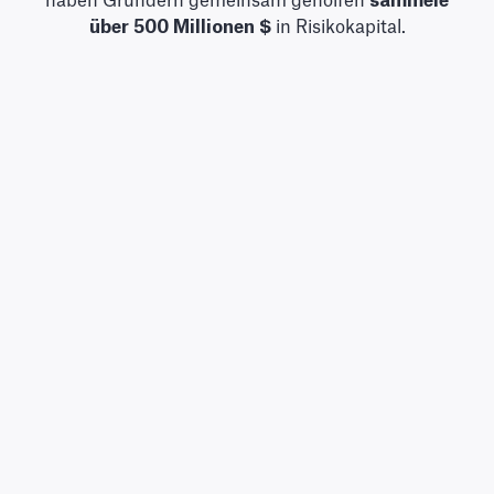
haben Gründern gemeinsam geholfen
sammele
über 500 Millionen $
in Risikokapital.