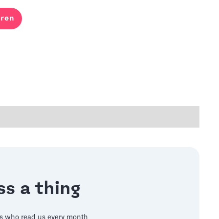
ren
s a thing
s who read us every month