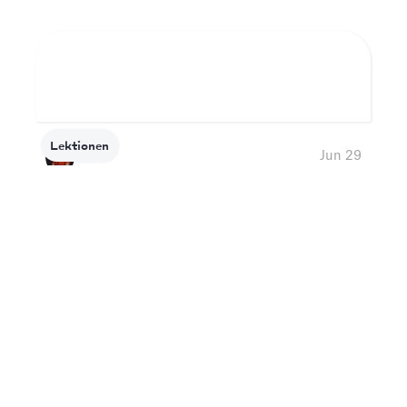
Lektionen
Jun 29
So erhalten Sie schnell Follower für Ihr
Unternehmen auf TikTok
TikTok is used by a major chunk of the global
population, irrespective of age or geography. So,
are you ready to grab the interest of one of the
world's largest follower bases? Here're 14 Smart
Tips to quickly boost your TikTok followers’ base