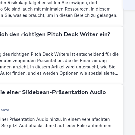
der Risikokapitalgeber sollten Sie erwägen, dort
o Sie sind, auch mit minimalen Ressourcen. In diesem
en Sie, was es braucht, um in diesen Bereich zu gelangen.
 ich den richtigen Pitch Deck Writer ein?
g des richtigen Pitch Deck Writers ist entscheidend für die
er überzeugenden Präsentation, die die Finanzierung
unden anzieht. In diesem Artikel wird untersucht, wie Sie
Autor finden, und es werden Optionen wie spezialisierte
 Freelancer verglichen. Erfahren Sie Tipps zur Auswahl
ch Deck Writers, um Ihre Vision effektiv zu kommunizieren
ie einer Slidebean-Präsentation Audio
äftserfolg voranzutreiben.
hanto
iner Präsentation Audio hinzu. In einem vereinfachten
Sie jetzt Audiotracks direkt auf jeder Folie aufnehmen