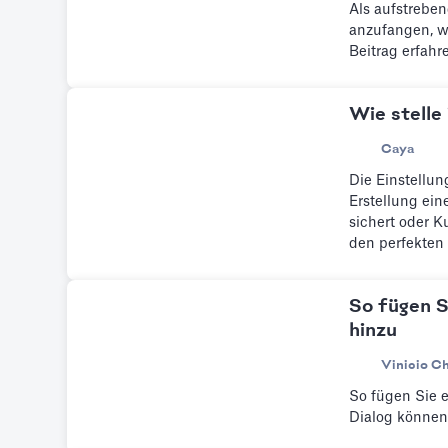
Als aufstreben
anzufangen, w
Beitrag erfahr
Wie stelle
Caya
Die Einstellun
Erstellung ein
sichert oder K
den perfekten 
Agenturen und
des besten Pit
So fügen S
und den Gesch
hinzu
Vinicio C
So fügen Sie e
Dialog können 