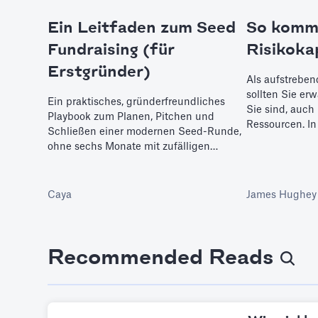
Ein Leitfaden zum Seed
So komme
Fundraising (für
Risikoka
Erstgründer)
Als aufstreben
sollten Sie er
Ein praktisches, gründerfreundliches
Sie sind, auch
Playbook zum Planen, Pitchen und
Ressourcen. In
Schließen einer modernen Seed-Runde,
Sie, was es br
ohne sechs Monate mit zufälligen
Bereich zu gel
Kaffee-Chats zu verschwenden.
Caya
James Hughey
Recommended Reads