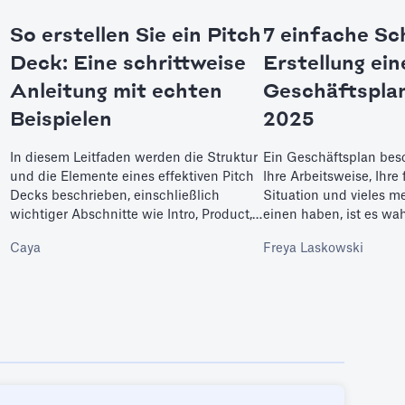
So erstellen Sie ein Pitch
7 einfache Sch
Deck: Eine schrittweise
Erstellung ein
Anleitung mit echten
Geschäftsplan
Beispielen
2025
r
In diesem Leitfaden werden die Struktur
Ein Geschäftsplan besch
und die Elemente eines effektiven Pitch
Ihre Arbeitsweise, Ihre 
Decks beschrieben, einschließlich
Situation und vieles 
wichtiger Abschnitte wie Intro, Product,
einen haben, ist es wah
Market und Ask. Anhand von Tipps und
dass Sie Ihre Ziele err
Caya
Freya Laskowski
Beispielen erfahren Sie, wie Sie die
hier, um herauszufinde
Geschichte Ihres Unternehmens
sieben einfachen Schri
erzählen, wichtige Kennzahlen
Online-Geschäftsplan 
hervorheben und ein überzeugendes
Leistungsversprechen präsentieren
können. Ganz gleich, ob Sie sich auf
Investorengespräche oder
Präsentationen am Demo-Tag