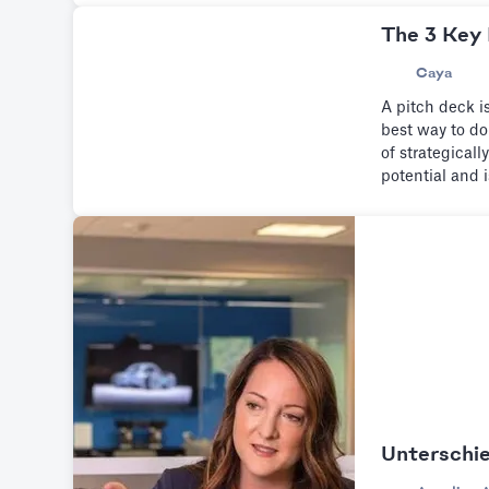
The 3 Key
Caya
A pitch deck i
best way to do
of strategical
potential and 
Components.
Unterschi