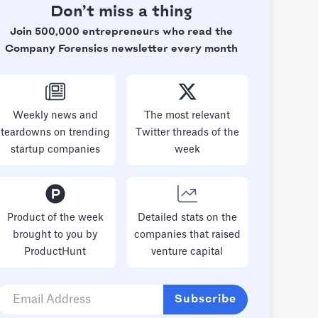
vorbereiten, dieser Artikel bietet die
Don’t miss a thing
Einblicke, die Sie benötigen, um Ihr Pitch
Deck zum Erfolg zu führen.
Join 500,000 entrepreneurs who read the
Company Forensics newsletter every month
Weekly news and
The most relevant
teardowns on trending
Twitter threads of the
startup companies
week
Product of the week
Detailed stats on the
brought to you by
companies that raised
ProductHunt
venture capital