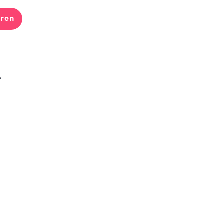
ren
e