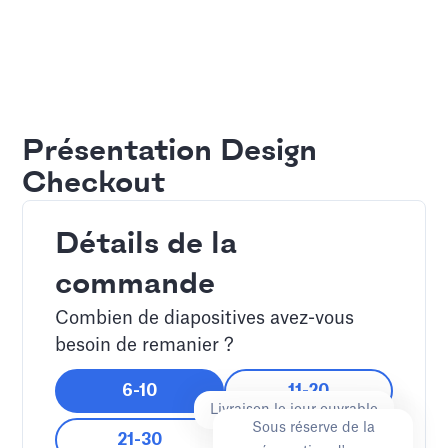
Présentation Design
Checkout
Détails de la
commande
Combien de diapositives avez-vous
besoin de remanier ?
6-10
11-20
Livraison le jour ouvrable
Sous réserve de la
21-30
31-40