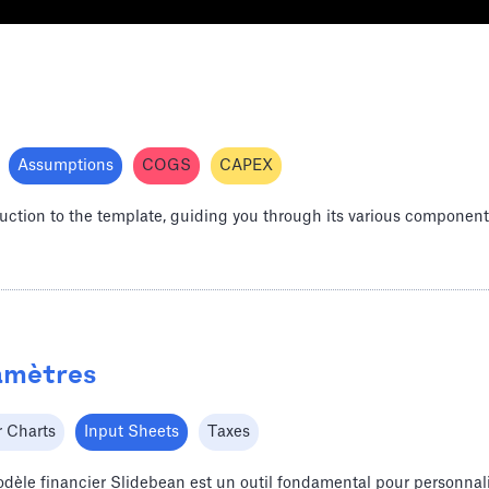
Assumptions
COGS
CAPEX
oduction to the template, guiding you through its various components
ramètres
r Charts
Input Sheets
Taxes
dèle financier Slidebean est un outil fondamental pour personnali