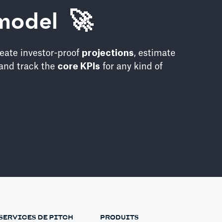
model 🚀
eate investor-proof
projections
, estimate
and track the
core KPIs
for any kind of
SERVICES DE PITCH
PRODUITS