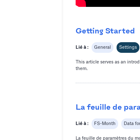
Getting Started
Lié à :
General
Settings
This article serves as an intr
them.
La feuille de pa
Lié à :
FS-Month
Data fo
La feuille de paramètres du mo