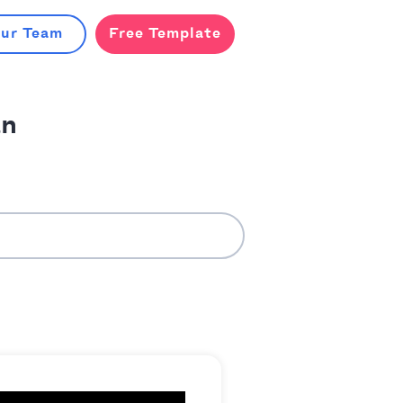
our Team
Free Template
an