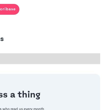
críbase
s
s a thing
s who read us every month