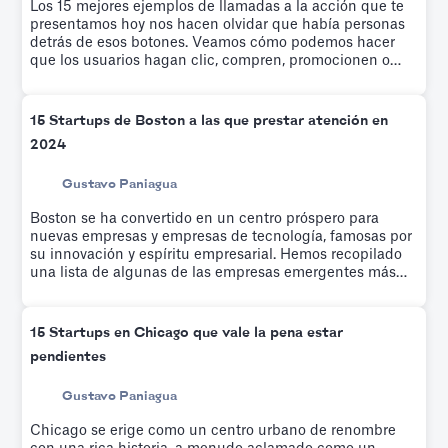
Los 15 mejores ejemplos de llamadas a la acción que te
presentamos hoy nos hacen olvidar que había personas
detrás de esos botones. Veamos cómo podemos hacer
que los usuarios hagan clic, compren, promocionen o
realicen una acción específica en torno a un producto en
particular.
15 Startups de Boston a las que prestar atención en
2024
Gustavo Paniagua
Boston se ha convertido en un centro próspero para
nuevas empresas y empresas de tecnología, famosas por
su innovación y espíritu empresarial. Hemos recopilado
una lista de algunas de las empresas emergentes más
prometedoras y populares de Boston.
15 Startups en Chicago que vale la pena estar
pendientes
Gustavo Paniagua
Chicago se erige como un centro urbano de renombre