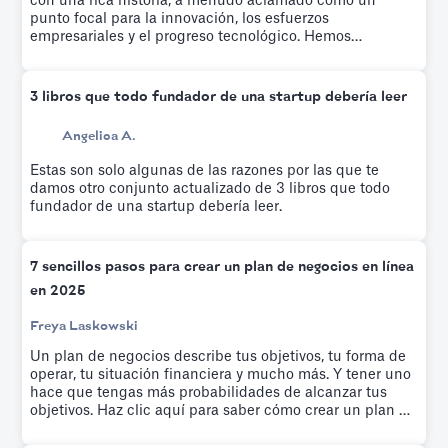
con una rica historia, a menudo aclamado como un
punto focal para la innovación, los esfuerzos
empresariales y el progreso tecnológico. Hemos
recopilado una lista de las empresas emergentes más
cautivadoras y de rápido crecimiento de los últimos años.
3 libros que todo fundador de una startup debería leer
Angelica A.
Estas son solo algunas de las razones por las que te
damos otro conjunto actualizado de 3 libros que todo
fundador de una startup debería leer.
7 sencillos pasos para crear un plan de negocios en línea
en 2025
Freya Laskowski
Un plan de negocios describe tus objetivos, tu forma de
operar, tu situación financiera y mucho más. Y tener uno
hace que tengas más probabilidades de alcanzar tus
objetivos. Haz clic aquí para saber cómo crear un plan de
negocios en línea en siete sencillos pasos.