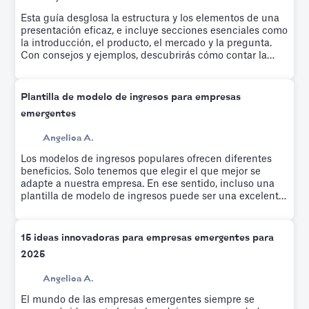
Esta guía desglosa la estructura y los elementos de una
presentación eficaz, e incluye secciones esenciales como
la introducción, el producto, el mercado y la pregunta.
Con consejos y ejemplos, descubrirás cómo contar la
historia de tu empresa, destacar las métricas clave y
presentar una propuesta de valor sólida. Ya sea que estés
preparando una reunión con inversores o una
Plantilla de modelo de ingresos para empresas
presentación para un día de demostración, en este
emergentes
artículo encontrarás la información necesaria para que tu
presentación sea un éxito.
Angelica A.
Los modelos de ingresos populares ofrecen diferentes
beneficios. Solo tenemos que elegir el que mejor se
adapte a nuestra empresa. En ese sentido, incluso una
plantilla de modelo de ingresos puede ser una excelente
manera de encontrar el modelo adecuado para nuestra
empresa.
15 ideas innovadoras para empresas emergentes para
2025
Angelica A.
El mundo de las empresas emergentes siempre se