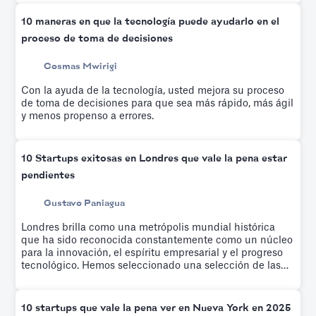
Slidebean, que ayuda a educar a los emprendedores
sobre modelos financieros basados en factores
10 maneras en que la tecnología puede ayudarlo en el
impulsores mientras un equipo crea su modelo
proceso de toma de decisiones
financiero personalizado.
Cosmas Mwirigi
Con la ayuda de la tecnología, usted mejora su proceso
de toma de decisiones para que sea más rápido, más ágil
y menos propenso a errores.
10 Startups exitosas en Londres que vale la pena estar
pendientes
Gustavo Paniagua
Londres brilla como una metrópolis mundial histórica
que ha sido reconocida constantemente como un núcleo
para la innovación, el espíritu empresarial y el progreso
tecnológico. Hemos seleccionado una selección de las
empresas emergentes más interesantes y de rápido
crecimiento de los últimos años.
10 startups que vale la pena ver en Nueva York en 2025