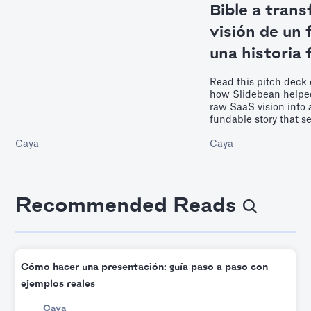
suficiente margen operativo. Ofrece
Bible a trans
puntos de referencia concretos según el
visión de un
tipo de negocio, un cronograma de
recaudación de fondos de 6 a 9 meses y
una historia 
advierte sobre los riesgos de buscar
financiación demasiado pronto.
Read this pitch deck 
how Slidebean helped
raw SaaS vision into 
fundable story that s
Caya
Caya
Recommended Reads
Cómo hacer una presentación: guía paso a paso con
ejemplos reales
Caya