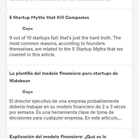
5 Startup Myths that Kill Companies
Caya
9 out of 10 startups fail; that's just the hard truth. The
most common reasons, according to founders
themselves, are related to the 5 Startup Myths that we
covered in this article.
La plantilla del modelo financiero para startups de
Slidebean
Caya
El director ejecutivo de una empresa probablemente
debería trabajar en su modelo financiero de 2 a 3 veces
por semana. Es una herramienta clave de toma de
decisiones para cualquier empresa. En este artículo,
exploramos la plantilla de modelo financiero que
utilizamos para que nuestra startup alcanzara la
rentabilidad.
Explicación del modelo financiero: ¿Qué es la