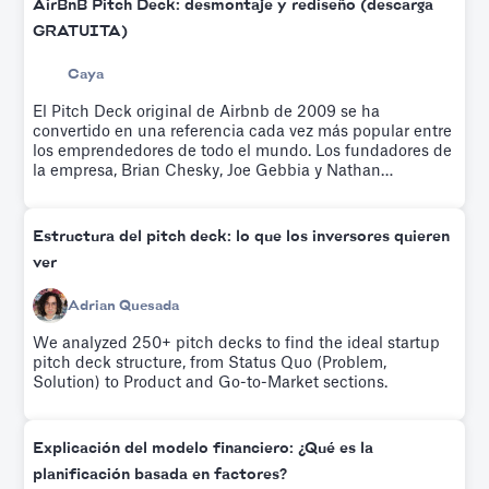
AirBnB Pitch Deck: desmontaje y rediseño (descarga
GRATUITA)
Caya
El Pitch Deck original de Airbnb de 2009 se ha
convertido en una referencia cada vez más popular entre
los emprendedores de todo el mundo. Los fundadores de
la empresa, Brian Chesky, Joe Gebbia y Nathan
Blecharczyk, utilizaron este argumento para recaudar
600 000 dólares de Sequoia Capital e Y Ventures.
Pruébalo gratis.
Estructura del pitch deck: lo que los inversores quieren
ver
Adrian Quesada
We analyzed 250+ pitch decks to find the ideal startup
pitch deck structure, from Status Quo (Problem,
Solution) to Product and Go-to-Market sections.
Explicación del modelo financiero: ¿Qué es la
planificación basada en factores?