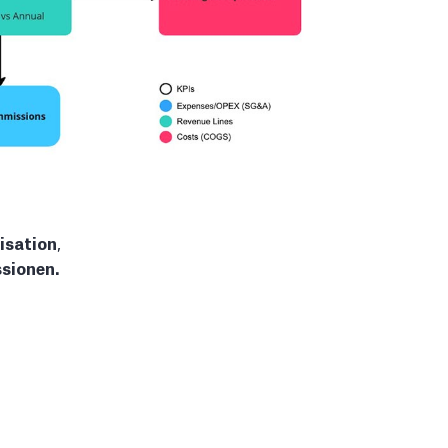
isation
,
sionen.