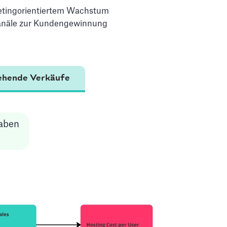
rketingorientiertem Wachstum
 Kanäle zur Kundengewinnung
ehende Verkäufe
aben