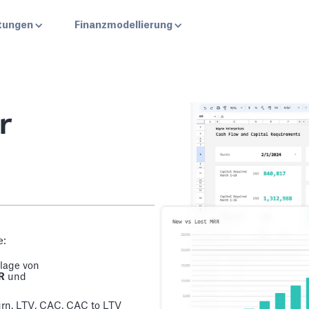
stungen
Finanzmodellierung
r
e:
lage von
R
und
rn, LTV, CAC, CAC to LTV