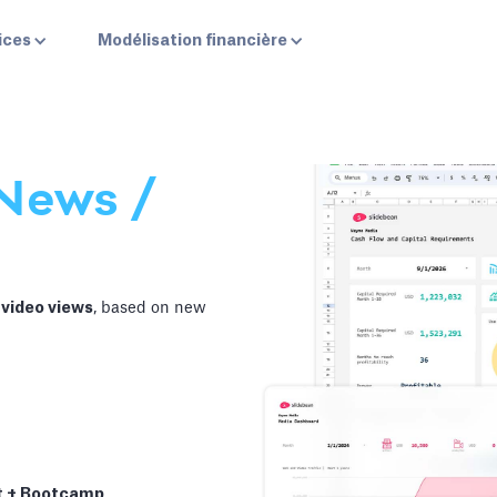
ices
Modélisation financière
èle
News /
video views
, based on new
t + Bootcamp