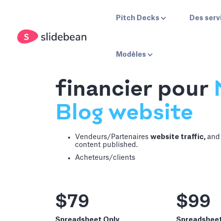
Pitch Decks
Des serv
Modèles
Modèle de mod
financier pour
Blog website
Vendeurs/Partenaires
website traffic,
and
content published.
Acheteurs/clients
$79
$99
Spreadsheet Only
Spreadshee