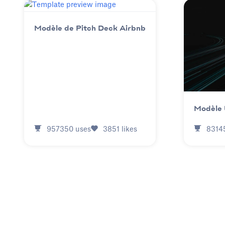
Modèle de Pitch Deck Airbnb
Modèle 
957350
uses
3851
likes
8314