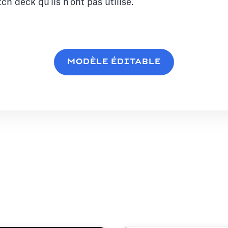
tch deck qu'ils n'ont pas utilisé.
MODÈLE ÉDITABLE