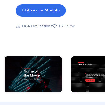
Utilisez ce Modèle
11849
utilisations
117
j'aime