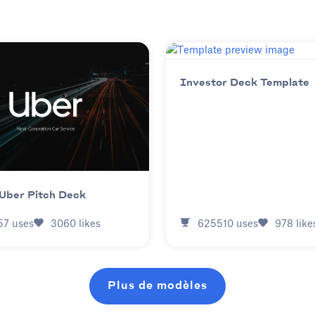
Investor Deck Template
Uber Pitch Deck
625510
uses
978
like
57
uses
3060
likes
Plus de modèles