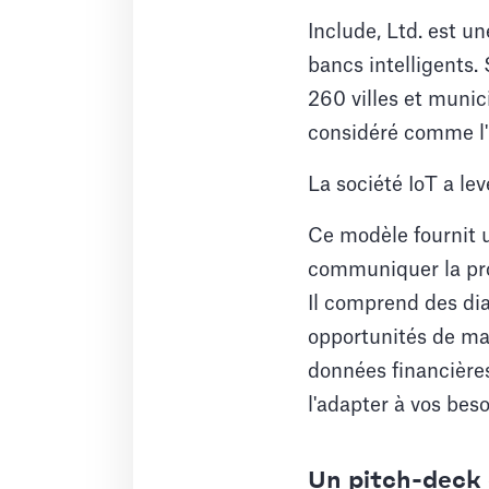
Include, Ltd. est u
bancs intelligents. 
260 villes et munic
considéré comme l'u
La société IoT a le
Ce modèle fournit u
communiquer la prop
Il comprend des dia
opportunités de mar
données financière
l'adapter à vos bes
Un pitch-deck 