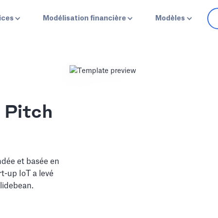
ices
Modélisation financière
Modèles
 Pitch
ondée et basée en
rt-up IoT a levé
Slidebean.