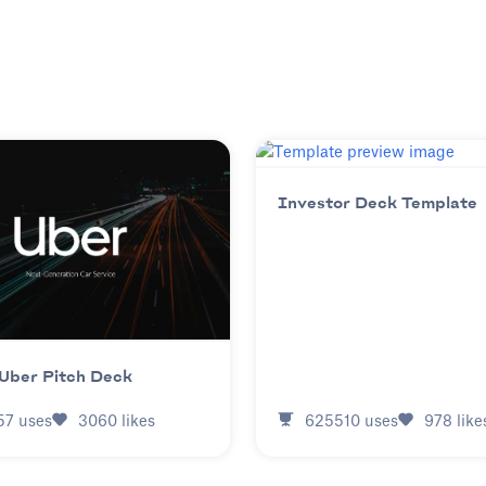
Investor Deck Template
Uber Pitch Deck
625510
uses
978
like
57
uses
3060
likes