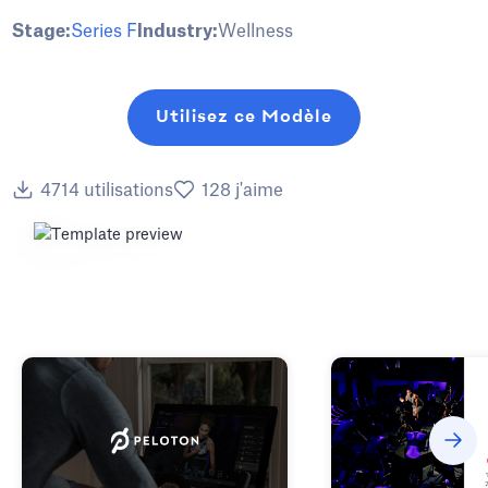
Stage:
Series F
Industry:
Wellness
Utilisez ce Modèle
4714
utilisations
128
j'aime