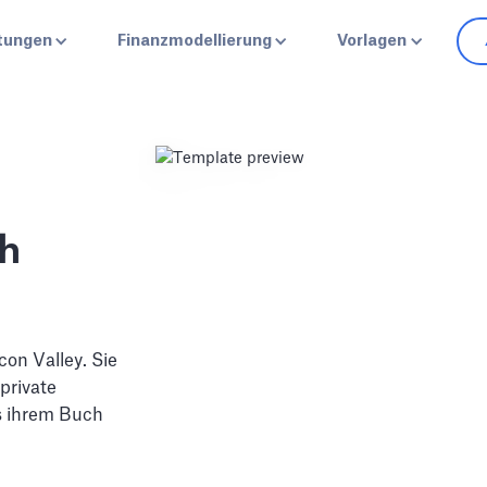
stungen
Finanzmodellierung
Vorlagen
ch
on Valley. Sie
private
s ihrem Buch