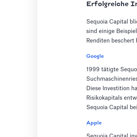
Erfolgreiche I
Sequoia Capital bli
sind einige Beispi
Renditen beschert 
Google
1999 tätigte Sequoi
Suchmaschinenriese
Diese Investition h
Risikokapitals ent
Sequoia Capital bei
Apple
Sequoia Capital in