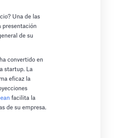
cio? Una de las
a presentación
general de su
ha convertido en
a startup. La
ma eficaz la
royecciones
bean
facilita la
cas de su empresa.