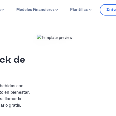
Inic
s
Modelos Financieros
Plantillas
eck de
 bebidas con
to en bienestar.
ra llamar la
rlo gratis.