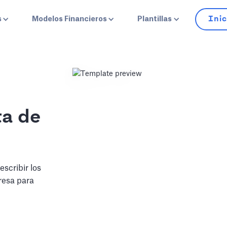
Inic
s
Modelos Financieros
Plantillas
ta de
scribir los
resa para