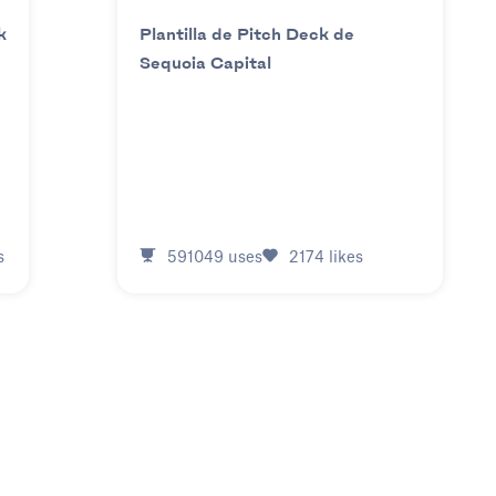
k
Plantilla de Pitch Deck de
Sequoia Capital
s
591049
uses
2174
likes