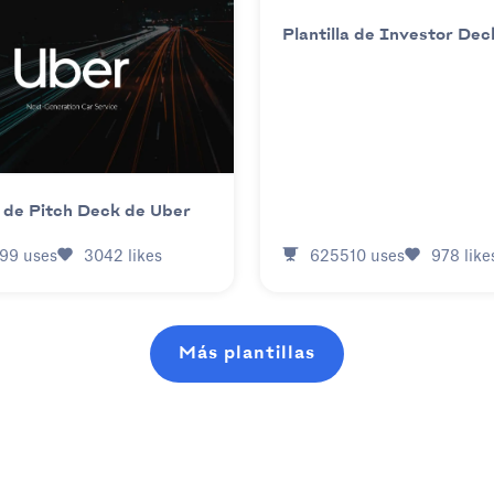
Plantilla de Investor Dec
a de Pitch Deck de Uber
625510
uses
978
like
99
uses
3042
likes
Más plantillas