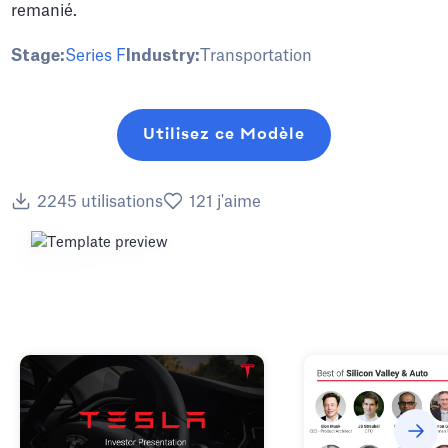
remanié.
Stage:
Series F
Industry:
Transportation
Utilisez ce Modèle
2245
utilisations
121
j'aime