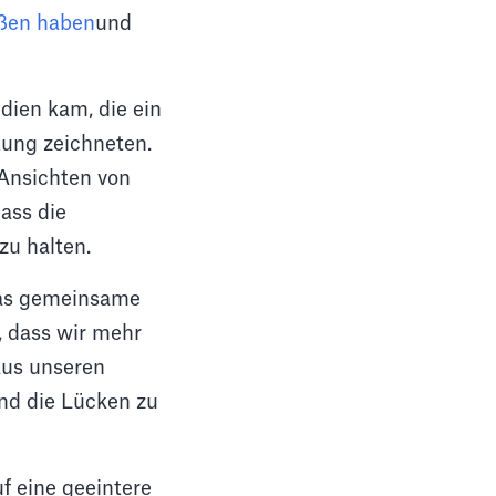
ßen haben
und
dien kam, die ein
tung zeichneten.
 Ansichten von
dass die
zu halten.
 das gemeinsame
, dass wir mehr
aus unseren
nd die Lücken zu
uf eine geeintere