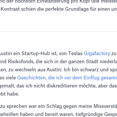
mit der höchsten Einwanderung pro Kopf (die meis
r Kontrast schien die perfekte Grundlage für einen u
Austin ein Startup-Hub ist, von Teslas
Gigafactory
zu
nd Risikofonds, die sich in der ganzen Stadt niederl
ken, zu wechseln
aus
Austin: Ich bin schwarz und sp
o viele
Geschichten, die ich vor dem Einflug gesam
gemalt, das ich nicht diskreditieren möchte, aber da
ebt habe.
zu sprechen war ein Schlag gegen meine Missverstän
heißen haben und bereit waren, tiefgründige Gesp