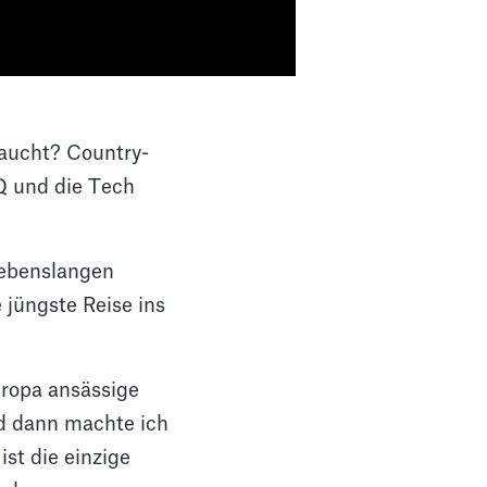
taucht? Country-
Q und die Tech
lebenslangen
jüngste Reise ins
Europa ansässige
nd dann machte ich
st die einzige