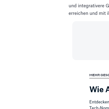
und integrativere 
erreichen und mit i
MEHR GES
Wie A
Entdecken 
Tech-Nomad