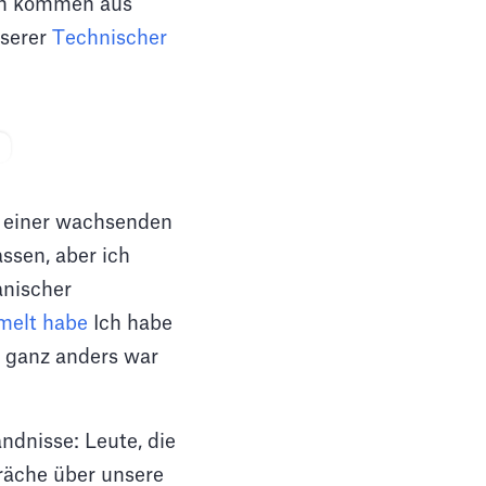
ten kommen aus
nserer
Technischer
 einer wachsenden
assen, aber ich
anischer
melt habe
Ich habe
s ganz anders war
dnisse: Leute, die
räche über unsere