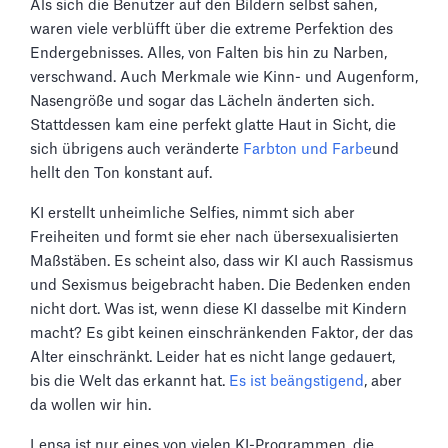
Als sich die Benutzer auf den Bildern selbst sahen,
waren viele verblüfft über die extreme Perfektion des
Endergebnisses. Alles, von Falten bis hin zu Narben,
verschwand. Auch Merkmale wie Kinn- und Augenform,
Nasengröße und sogar das Lächeln änderten sich.
Stattdessen kam eine perfekt glatte Haut in Sicht, die
sich übrigens auch veränderte
Farbton und Farbe
und
hellt den Ton konstant auf.
KI erstellt unheimliche Selfies, nimmt sich aber
Freiheiten und formt sie eher nach übersexualisierten
Maßstäben. Es scheint also, dass wir KI auch Rassismus
und Sexismus beigebracht haben. Die Bedenken enden
nicht dort. Was ist, wenn diese KI dasselbe mit Kindern
macht? Es gibt keinen einschränkenden Faktor, der das
Alter einschränkt. Leider hat es nicht lange gedauert,
bis die Welt das erkannt hat.
Es ist beängstigend
, aber
da wollen wir hin.
Lensa ist nur eines von vielen KI-Programmen, die