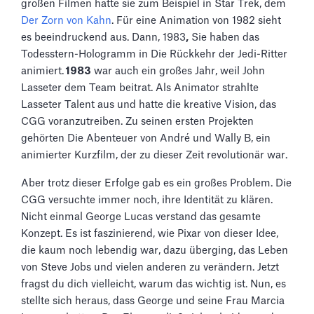
großen Filmen hatte sie zum Beispiel in Star Trek, dem
Der Zorn von Kahn
. Für eine Animation von 1982 sieht
es beeindruckend aus. Dann, 1983
,
Sie haben das
Todesstern-Hologramm in Die Rückkehr der Jedi-Ritter
animiert.
1983
war auch ein großes Jahr, weil John
Lasseter dem Team beitrat. Als Animator strahlte
Lasseter Talent aus und hatte die kreative Vision, das
CGG voranzutreiben. Zu seinen ersten Projekten
gehörten Die Abenteuer von André und Wally B, ein
animierter Kurzfilm, der zu dieser Zeit revolutionär war.
Aber trotz dieser Erfolge gab es ein großes Problem. Die
CGG versuchte immer noch, ihre Identität zu klären.
Nicht einmal George Lucas verstand das gesamte
Konzept. Es ist faszinierend, wie Pixar von dieser Idee,
die kaum noch lebendig war, dazu überging, das Leben
von Steve Jobs und vielen anderen zu verändern. Jetzt
fragst du dich vielleicht, warum das wichtig ist. Nun, es
stellte sich heraus, dass George und seine Frau Marcia