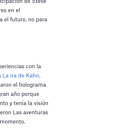
icipación de Steve
es en el
 el futuro, no para
eriencias con la
a
La ira de Kahn
.
aron el holograma
gran año porque
to y tenía la visión
yeron Las aventuras
u momento.