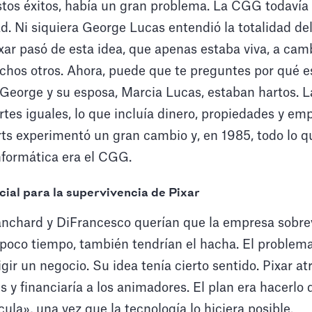
stos éxitos, había un gran problema. La CGG todavía
ad. Ni siquiera George Lucas entendió la totalidad de
ar pasó de esta idea, que apenas estaba viva, a camb
chos otros. Ahora, puede que te preguntes por qué e
George y su esposa, Marcia Lucas, estaban hartos. La
artes iguales, lo que incluía dinero, propiedades y em
rts experimentó un gran cambio y, en 1985, todo lo 
formática era el CGG.
ial para la supervivencia de Pixar
anchard y DiFrancesco querían que la empresa sobrev
 poco tiempo, también tendrían el hacha. El problema
gir un negocio. Su idea tenía cierto sentido. Pixar at
 y financiaría a los animadores. El plan era hacerlo
ula», una vez que la tecnología lo hiciera posible.