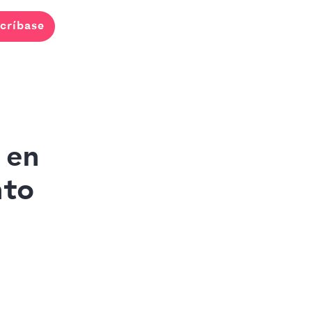
críbase
 en
nto