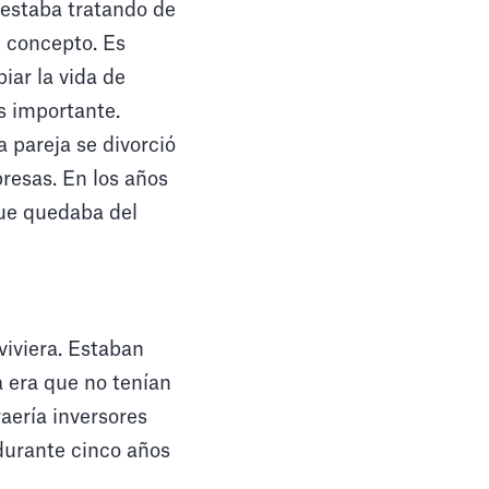
 estaba tratando de
l concepto. Es
iar la vida de
s importante.
 pareja se divorció
presas. En los años
que quedaba del
iviera. Estaban
 era que no tenían
raería inversores
 durante cinco años