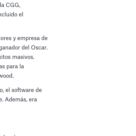
 la CGG,
ncluido el
dores y empresa de
 ganador del Oscar.
itos masivos.
s para la
ywood.
o, el software de
le. Además, era