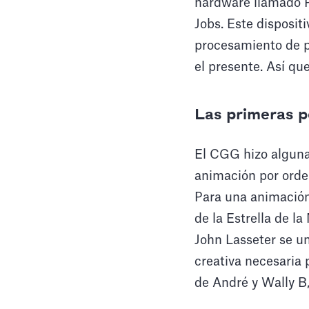
hardware llamado P
Jobs. Este disposit
procesamiento de pí
el presente. Así que
Las primeras p
El CGG hizo alguna
animación por orden
Para una animación
de la Estrella de la
John Lasseter se un
creativa necesaria
de André y Wally B