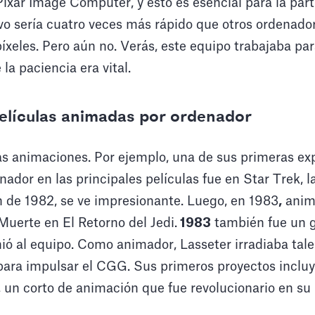
ixar Image Computer, y esto es esencial para la part
ivo sería cuatro veces más rápido que otros ordenador
xeles. Pero aún no. Verás, este equipo trabajaba para
 la paciencia era vital.
elículas animadas por ordenador
s animaciones. Por ejemplo, una de sus primeras exp
ador en las principales películas fue en Star Trek, l
 de 1982, se ve impresionante. Luego, en 1983
,
anim
 Muerte en El Retorno del Jedi.
1983
también fue un 
ió al equipo. Como animador, Lasseter irradiaba talen
 para impulsar el CGG. Sus primeros proyectos inclu
, un corto de animación que fue revolucionario en s