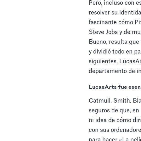
Pero, incluso con e
resolver su identid
fascinante cómo Pix
Steve Jobs y de mu
Bueno, resulta que 
y dividió todo en p
siguientes, LucasA
departamento de in
LucasArts fue esenc
Catmull, Smith, Bl
seguros de que, en
ni idea de cómo diri
con sus ordenadores
para hacer «La pelíc