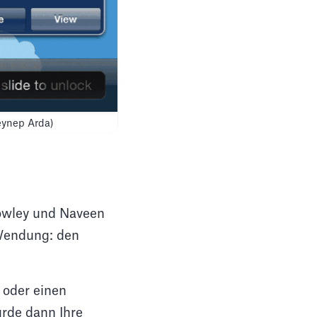
Zeynep Arda)
owley und Naveen
 Wendung: den
 oder einen
ürde dann Ihre