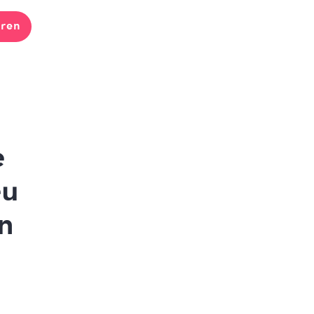
ren
e
eu
n