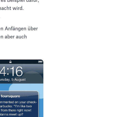
es Beispiel dafür,
macht wird.
.
inen Anfängen über
en aber auch