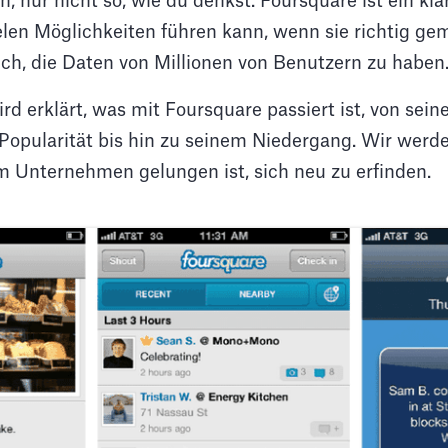
, nur nicht so, wie du denkst. Foursquare ist ein klar
elen Möglichkeiten führen kann, wenn sie richtig ge
uch, die Daten von Millionen von Benutzern zu haben
ird erklärt, was mit Foursquare passiert ist, von se
 Popularität bis hin zu seinem Niedergang. Wir werd
em Unternehmen gelungen ist, sich neu zu erfinden.