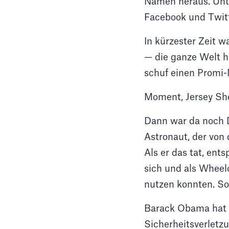
Namen heraus. Unt
Facebook und Twitt
In kürzester Zeit 
— die ganze Welt ha
schuf einen Promi-
Moment, Jersey Sho
Dann war da noch D
Astronaut, der von
Als er das tat, en
sich und als Wheelo
nutzen konnten. So
Barack Obama hat b
Sicherheitsverletz