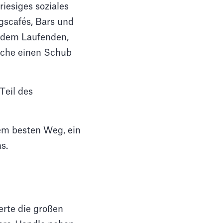
riesiges soziales
gscafés, Bars und
f dem Laufenden,
uche einen Schub
Teil des
dem besten Weg, ein
s.
erte die großen