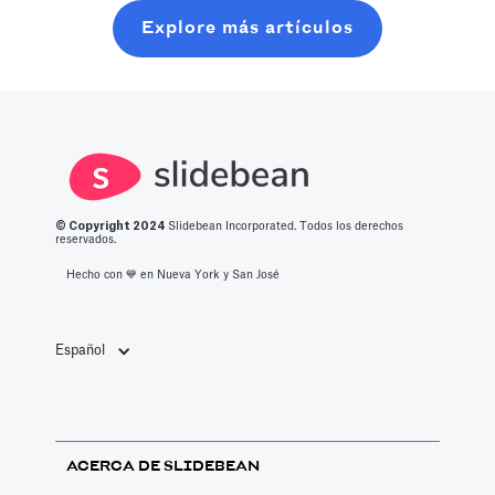
tiempo. Logre
moderna, sin
aprenderá lo
Explore más artículos
un nivel de
perder seis
que se necesita
producción
meses en
para ingresar a
optimizado con
charlas
este espacio.
todo lo que
aleatorias en
debe saber
cafeterías.
sobre las
mejores
© Copyright 2
024
Slidebean Incorporated. Todos los derechos
aplicaciones de
reservados.
productividad
Hecho con 💙️ en Nueva York y San José
de 2023.
Español
ACERCA DE SLIDEBEAN