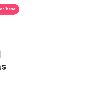
críbase
l
as