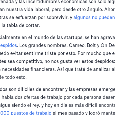
renada y las incertidumbres económicas son solo alg
n nuestra vida laboral, pero desde otro ángulo. Ahor
ras se esfuerzan por sobrevivir, y
algunos no pueden
la tabla de cortar.
cialmente en el mundo de las startups, se han agrav
despidos
. Los grandes nombres, Cameo, Bolt y On De
puedo evitar sentirme triste por esto. Por mucho que 
s sea competitivo, no nos gusta ver estos despidos:
 necesidades financieras. Así que traté de analizar a
e todo esto.
os son difíciles de encontrar y las empresas emerge
, había dos ofertas de trabajo por cada persona dese
 sigue siendo el rey, y hoy en día es más difícil encont
 000 puestos de trabajo
el mes pasado y logró mante