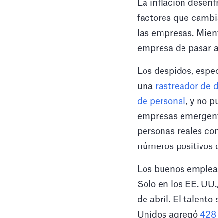
La inflación desenf
factores que cambia
las empresas. Mient
empresa de pasar a 
Los despidos, espe
una
rastreador de 
de personal
, y no 
empresas emergente
personas reales con
números positivos d
Los buenos emplead
Solo en los EE. UU.
de abril. El talento
Unidos agregó
428