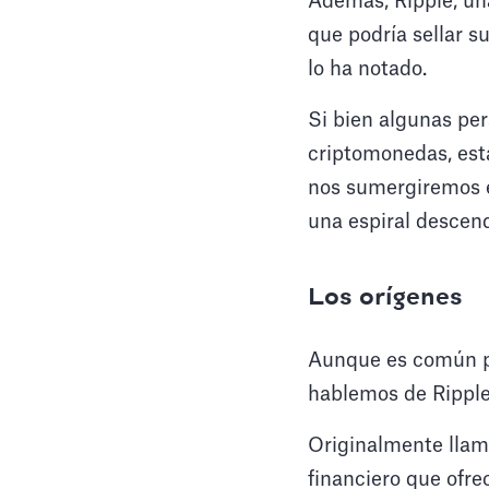
Además, Ripple, un
que podría sellar s
lo ha notado.
Si bien algunas per
criptomonedas, esta
nos sumergiremos e
una espiral descen
Los orígenes
Aunque es común pe
hablemos de Ripple
Originalmente llam
financiero que ofr