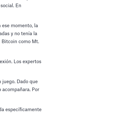
social. En
En ese momento, la
das y no tenía la
e Bitcoin como Mt.
exión. Los expertos
n juego. Dado que
lo acompañara. Por
da específicamente