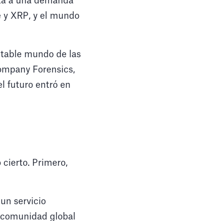
nta a una demanda
e y XRP, y el mundo
stable mundo de las
Company Forensics,
l futuro entró en
cierto. Primero,
un servicio
a comunidad global