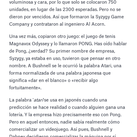
voluminosa y cara, por lo que solo se colocaron 750
unidades, en lugar de las 2300 esperadas. Pero no se
dieron por vencidos. Así que formaron la Syzygy Game
Company y contrataron al ingeniero Al Acorn.
Una vez más, copiaron otro juego: el juego de tenis
Magnavox Odyssey y lo llamaron PONG. Has oído hablar
de Pong, ¿verdad? Su primer nombre de empresa,
Syzygy, ya estaba en uso, tuvieron que pensar en otro
nombre. A Bushnell se le ocurrió la palabra Atari, una
forma normalizada de una palabra japonesa que
significa «dar en el blanco» o «recibir algo
fortuitamente».
La palabra '
atari
'se usa en japonés cuando una
predicción se hace realidad o cuando alguien gana una
lotería. Y la empresa hizo precisamente eso con Pong.
Pero en aquel entonces, nadie sabía realmente cómo
comercializar un videojuego. Así pues, Bushnell y
Dabney decidieron comercializar la máquina por sí