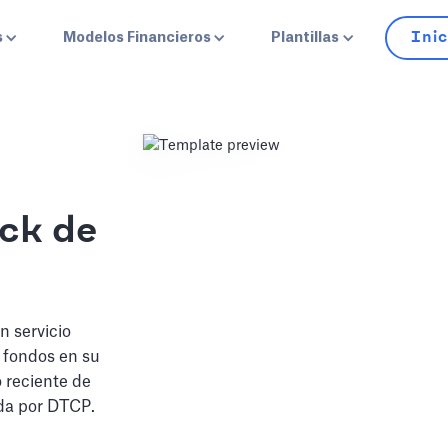
Inic
s
Modelos Financieros
Plantillas
eck de
n servicio
r fondos en su
o reciente de
rada por DTCP.