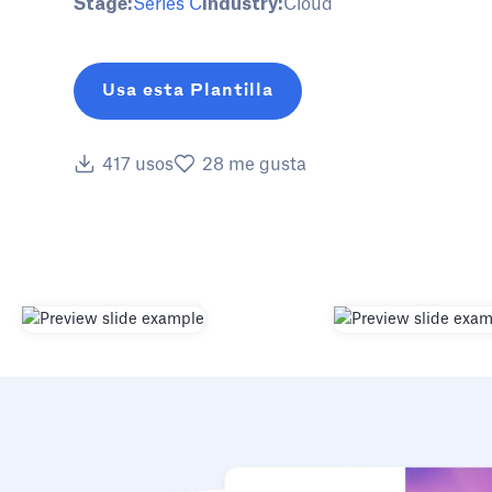
Stage:
Series C
Industry:
Cloud
Usa esta Plantilla
417
usos
28
me gusta