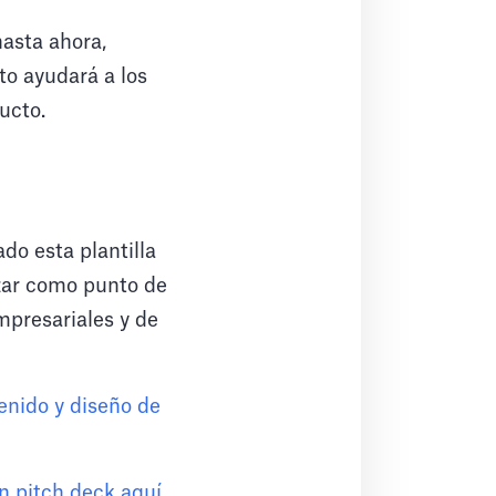
hasta ahora,
to ayudará a los
ucto.
do esta plantilla
izar como punto de
mpresariales y de
enido y diseño de
n pitch deck aquí
.