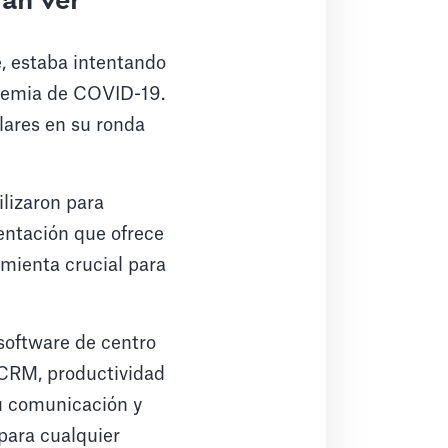
ran ver
e, estaba intentando
ndemia de COVID-19.
ólares en su ronda
ilizaron para
entación que ofrece
amienta crucial para
 software de centro
 CRM, productividad
su comunicación y
 para cualquier