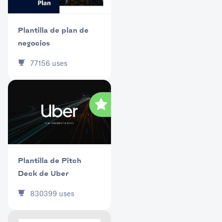
Plantilla de plan de
negocios
77156
uses
Plantilla de Pitch
Deck de Uber
830399
uses