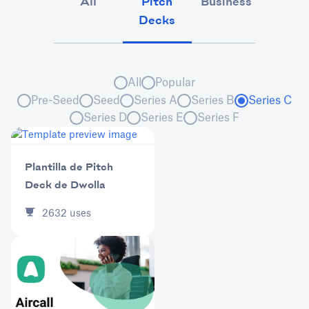
All
Pitch
Business
Market
Decks
All
Popular
Pre-Seed
Seed
Series A
Series B
Series C
Series D
Series E
Series F
Plantilla de Pitch
Deck de Dwolla
2632
uses