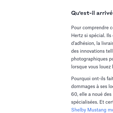
Qu'est-il arriv
Pour comprendre ce 
Hertz si spécial. Il
d'adhésion, la livra
des innovations tel
photographiques po
lorsque vous louez l
Pourquoi ont-ils fa
dommages à ses loca
60, elle a noué des
spécialisées. Et cer
Shelby Mustang mo