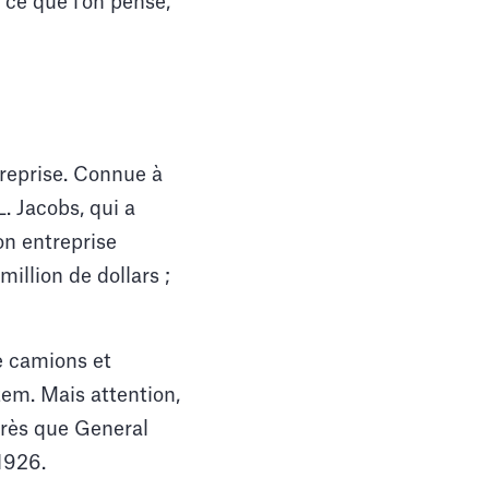
à ce que l'on pense,
ntreprise. Connue à
. Jacobs, qui a
on entreprise
million de dollars ;
de camions et
tem. Mais attention,
près que General
 1926.