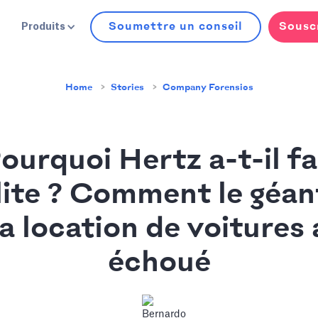
Soumettre un conseil
Sousc
Produits
Home
Stories
Company Forensics
ourquoi Hertz a-t-il fa
llite ? Comment le géan
la location de voitures 
échoué