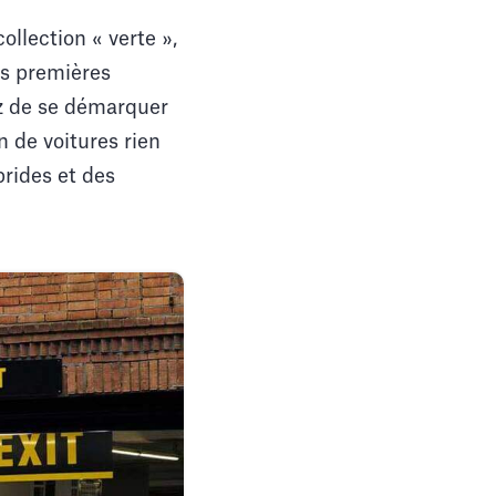
ollection « verte »,
es premières
tz de se démarquer
n de voitures rien
brides et des