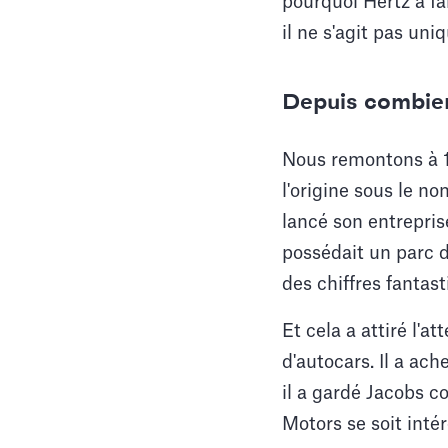
pourquoi Hertz a fai
il ne s'agit pas un
Depuis combien
Nous remontons à 191
l'origine sous le no
lancé son entrepris
possédait un parc de
des chiffres fantas
Et cela a attiré l'a
d'autocars. Il a ac
il a gardé Jacobs 
Motors se soit inté