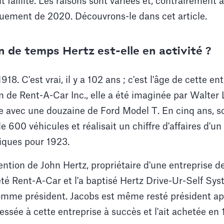
t faillite. Les raisons sont variées et, contrairement 
iquement de 2020. Découvrons-le dans cet article.
 de temps Hertz est-elle en activité ?
8. C'est vrai, il y a 102 ans ; c'est l'âge de cette e
m de Rent-A-Car Inc., elle a été imaginée par Walter L
e avec une douzaine de Ford Model T. En cinq ans, s
 600 véhicules et réalisait un chiffre d'affaires d'un 
tiques pour 1923.
ttention de John Hertz, propriétaire d'une entreprise 
heté Rent-A-Car et l'a baptisé Hertz Drive-Ur-Self Sys
comme président. Jacobs est même resté président a
ressée à cette entreprise à succès et l'ait achetée en