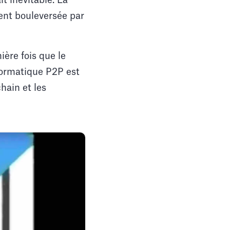
t inévitable. La
ent bouleversée par
ière fois que le
formatique P2P est
hain et les