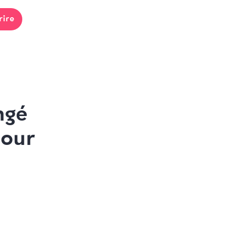
rire
ngé
pour