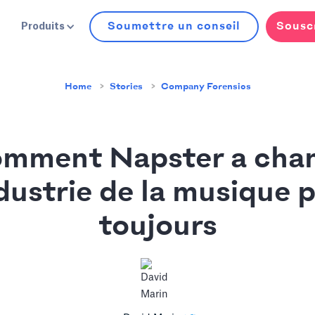
Soumettre un conseil
Sousc
Produits
Home
Stories
Company Forensics
mment Napster a cha
ndustrie de la musique 
toujours