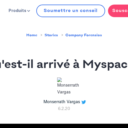
Soumettre un conseil
Sousc
Produits
Home
Stories
Company Forensics
'est-il arrivé à Myspac
Monserrath Vargas
6.2.20