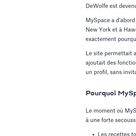
DeWolfe est devenu 
MySpace a d'abord g
New York et à Hawaï
exactement pourquo
Le site permettait 
ajoutait des foncti
un profil, sans inv
Pourquoi MySpa
Le moment où MySpac
à une forte secouss
Les recettes t