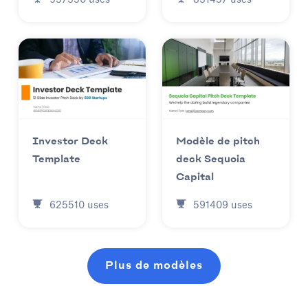
831457
uses
957350
uses
Investor Deck
Modèle de pitch
Template
deck Sequoia
Capital
625510
uses
591409
uses
Plus de modèles