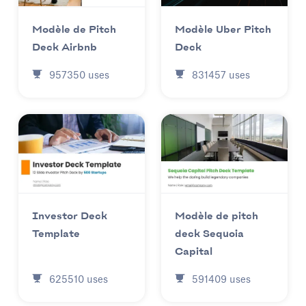
Modèle Uber Pitch
Modèle de Pitch
Deck
Deck Airbnb
831457
uses
957350
uses
Investor Deck
Modèle de pitch
Template
deck Sequoia
Capital
625510
uses
591409
uses