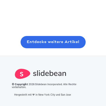
Playbook zum
sollten Sie
nächsten
Planen, Pitchen
Read more
erwägen, dort
großen Ding.
und Schließen
Read more
Read more
anzufangen, wo
Wir haben eine
einer modernen
Sie sind, auch
Liste der 14
Seed-Runde,
mit minimalen
besten
ohne sechs
Ressourcen. In
innovativen
Monate mit
Entdecke weitere Artikel
diesem Beitrag
Startup-Ideen
zufälligen
erfahren Sie,
für Sie
Kaffee-Chats zu
was es braucht,
zusammengestellt
verschwenden.
um in diesen
Bereich zu
gelangen.
© Copyright
2026
Slidebean Incorporated. Alle Rechte
vorbehalten.
Hergestellt mit 💙️ in New York City und San Jose