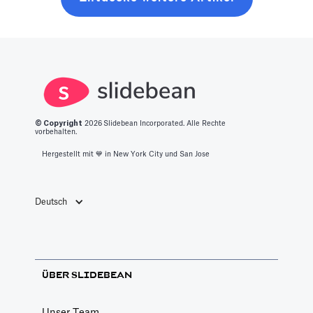
finanzierbare
modeling
Geschichte zu
workshop which
verwandeln, die
helps educate
Investitionen
entrepreneurs
sicherte.
on driver-based
financial
modeling while
© Copyright
2026
Slidebean Incorporated. Alle Rechte
vorbehalten.
a team builds
Hergestellt mit 💙️ in New York City und San Jose
your custom
financial model.
Deutsch
ÜBER SLIDEBEAN
Unser Team