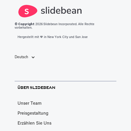
zu sichern. Es
Präsentation.
dient mehreren
Zwecken, die
alle für den
© Copyright
2026
Slidebean Incorporated. Alle Rechte
vorbehalten.
Wachstumspfad
Hergestellt mit 💙️ in New York City und San Jose
eines Startups
von
entscheidender
Deutsch
Bedeutung sind.
Hier skizzieren
wir sie.
ÜBER SLIDEBEAN
Unser Team
Preisgestaltung
Erzählen Sie Uns