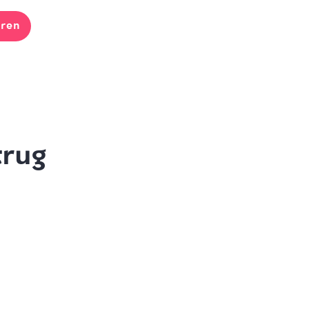
ren
trug