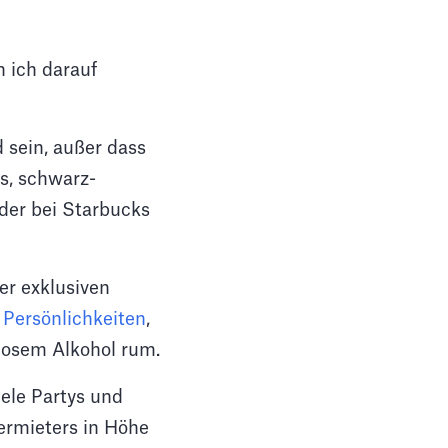
n ich darauf
 sein, außer dass
es, schwarz-
oder bei Starbucks
er exklusiven
g
Persönlichkeiten
,
losem Alkohol rum.
iele Partys und
Vermieters in Höhe