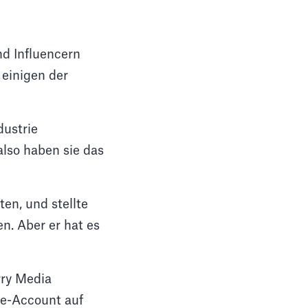
nd Influencern
 einigen der
dustrie
also haben sie das
en, und stellte
n. Aber er hat es
rry Media
me-Account auf