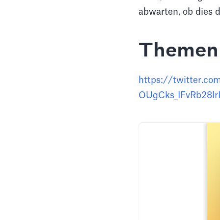
abwarten, ob dies de
Themen 
https://twitter.c
OUgCks_IFvRb28lr