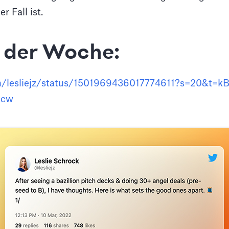
r Fall ist.
der Woche:
om/lesliejz/status/1501969436017774611?s=20&t=kB
Icw