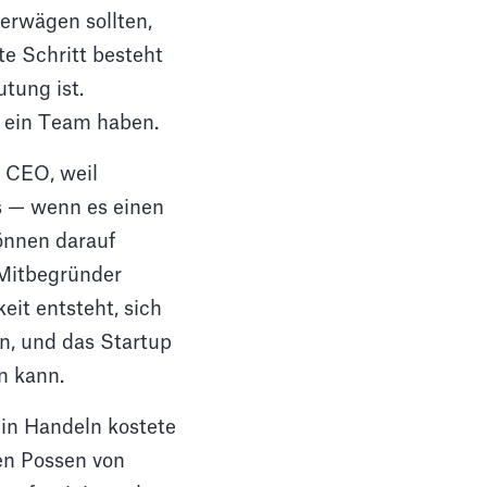
erwägen sollten,
te Schritt besteht
tung ist.
e ein Team haben.
 CEO, weil
as — wenn es einen
önnen darauf
 Mitbegründer
eit entsteht, sich
n, und das Startup
n kann.
ein Handeln kostete
ten Possen von