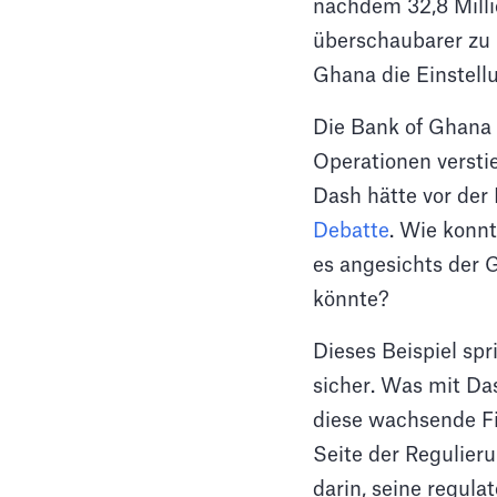
nachdem 32,8 Mill
überschaubarer zu 
Ghana die Einstell
Die Bank of Ghana 
Operationen versti
Dash hätte vor der
Debatte
. Wie konn
es angesichts der G
könnte?
Dieses Beispiel spr
sicher. Was mit Das
diese wachsende Fi
Seite der Regulier
darin, seine regul