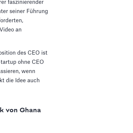
er faszinierender
nter seiner Führung
forderten,
 Video an
osition des CEO ist
 Startup ohne CEO
assieren, wenn
kt die Idee auch
nk von Ghana