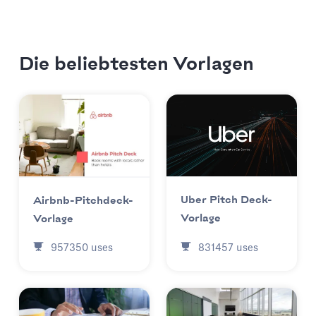
Die beliebtesten Vorlagen
Uber Pitch Deck-
Airbnb-Pitchdeck-
Vorlage
Vorlage
831457
uses
957350
uses