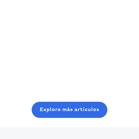
Qué pasó con Blackberry y por qué
fallaron
Déjame decirlo: BlackBerry era enorme. A las
celebridades les encantaron. Kim Kardashian,
Katy Perry, Justin Timberlake.
Read more
Explore más artículos