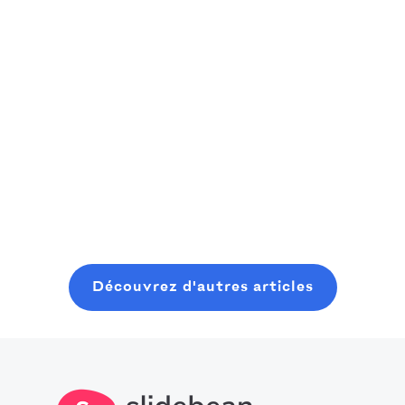
Qu'est-il arrivé à Blackberry et pourquoi
ils ont échoué
Permets-moi simplement de le dire : BlackBerry
était énorme. Les célébrités les ont adorées. Kim
Kardashian, Katy Perry, Justin Timberlake.
Read more
Découvrez d'autres articles