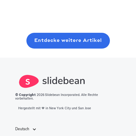
sortiert nach
Recherchen zu
Anfangsphase,
Read more
ihren
über 50
da es ihnen hilft,
einzigartigen
Präsentationstools,
mit potenziellen
Funktionen und
die derzeit
Investoren in
Designoptionen.
online verfügbar
Kontakt zu
Entdecke weitere Artikel
Entdecken Sie
sind. Es hilft
treten und
die beste
Ihnen beim
wichtige
Plattform für
Vergleichen und
Risikokapitalfina
Ihre nächste
Entscheiden.
zu sichern. Es
Präsentation.
dient mehreren
Zwecken, die
alle für den
© Copyright
2026
Slidebean Incorporated. Alle Rechte
vorbehalten.
Wachstumspfad
Hergestellt mit 💙️ in New York City und San Jose
eines Startups
von
entscheidender
Deutsch