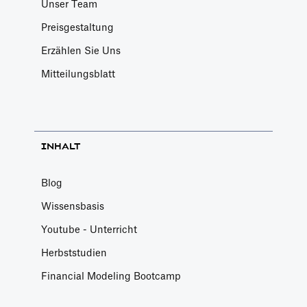
Unser Team
expandieren
Preisgestaltung
und neue
Märkte zu
Erzählen Sie Uns
erschließen,
Mitteilungsblatt
lokale
Netzwerke
jedoch immer
noch einen
INHALT
großen Wert
haben.
Blog
Wissensbasis
Youtube - Unterricht
Herbststudien
Financial Modeling Bootcamp