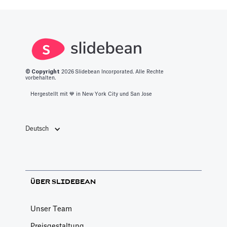
für Sie
Kaffee-Chats zu
was es braucht,
zusammengestellt
verschwenden.
um in diesen
Bereich zu
gelangen.
© Copyright
2026
Slidebean Incorporated. Alle Rechte
vorbehalten.
Hergestellt mit 💙️ in New York City und San Jose
Deutsch
ÜBER SLIDEBEAN
Unser Team
Preisgestaltung