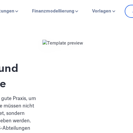
stungen
Finanzmodellierung
Vorlagen
 und
le
 gute Praxis, um
se müssen nicht
et, sondern
egeben werden.
S-Abteilungen