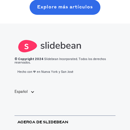
tiempo. Logre
moderna, sin
aprenderá lo
Explore más artículos
un nivel de
perder seis
que se necesita
producción
meses en
para ingresar a
optimizado con
charlas
este espacio.
todo lo que
aleatorias en
debe saber
cafeterías.
sobre las
mejores
© Copyright 2
024
Slidebean Incorporated. Todos los derechos
aplicaciones de
reservados.
productividad
Hecho con 💙️ en Nueva York y San José
de 2023.
Español
ACERCA DE SLIDEBEAN