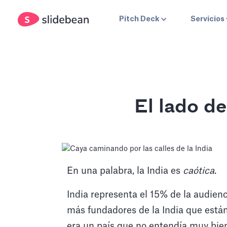
Pitch Deck
Servicios
El lado d
En una palabra, la India es
caótica
.
India representa el 15% de la audie
más fundadores de la India que está
era un país que no entendía muy bie