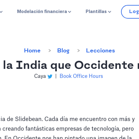
Log
Modelación financiera
Plantillas
Home
Blog
Lecciones
e la India que Occidente
Caya
|
Book Office Hours
ncia de Slidebean. Cada día me encuentro con más y
n creando fantásticas empresas de tecnología, pero
n. En Occidente nos han pintado una imagen de la